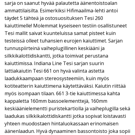
sarja on saanut hyvää palautetta äänentoistoalan
ammattilaisilta. Esimerkiksi Hifimaailma-lehti antoi
täydet 5 tähteä ja ostosuosituksen Tesi 260
kaiuttimelle! Molemmat kyseiseen testiin osallistuneet
Tesi mallit saivat kuunteluissa samat pisteet kuin
testeissä olleet tuhansien eurojen kaiuttimet. Sarjan
tunnuspiirteinä vaiheplugillinen keskiääni ja
silkkikalottidiskantti, jotka toimivat perustana
kaiuttimissa. Indiana Line Tesi sarjan suurin
lattiakaiutin Tesi 661 on hyvä valinta astetta
laadukkaampaan stereosysteemiin, kuin myös
kotiteatterin kaiuttimena käytettäväksi. Kaiutin riittää
myös isompaan tilaan. 661 3-tie kaiuttimessa kahta
kappaletta 160mm bassoelementtejä, 160mm
keskiäänielementti puristekartiolla ja vaiheplugilla sekä
laadukas silkkikalottidiskantti jotka sopivat loistavasti
yhteen muodostaen hintaluokassaan erinomaisen
äänenlaadun. Hyvä dynaaminen bassontoisto joka sopii