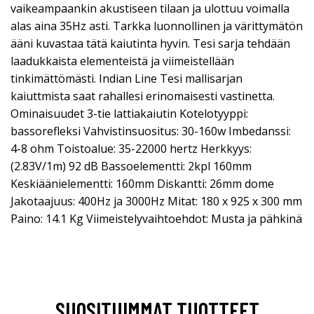
vaikeampaankin akustiseen tilaan ja ulottuu voimalla
alas aina 35Hz asti. Tarkka luonnollinen ja värittymätön
ääni kuvastaa tätä kaiutinta hyvin. Tesi sarja tehdään
laadukkaista elementeistä ja viimeistellään
tinkimättömästi. Indian Line Tesi mallisarjan
kaiuttmista saat rahallesi erinomaisesti vastinetta.
Ominaisuudet 3-tie lattiakaiutin Kotelotyyppi:
bassorefleksi Vahvistinsuositus: 30-160w Imbedanssi:
4-8 ohm Toistoalue: 35-22000 hertz Herkkyys:
(2.83V/1m) 92 dB Bassoelementti: 2kpl 160mm
Keskiäänielementti: 160mm Diskantti: 26mm dome
Jakotaajuus: 400Hz ja 3000Hz Mitat: 180 x 925 x 300 mm
Paino: 14.1 Kg Viimeistelyvaihtoehdot: Musta ja pähkinä
SUOSITUIMMAT TUOTTEET