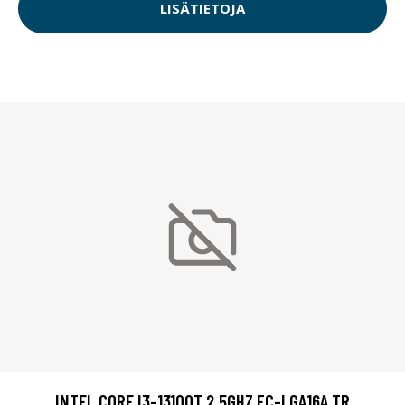
LISÄTIETOJA
INTEL CORE I3-13100T 2.5GHZ FC-LGA16A TR