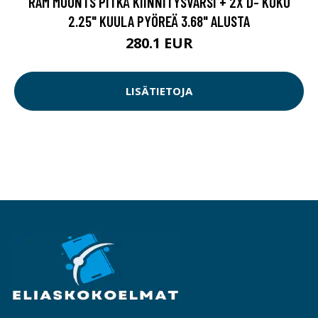
RAM MOUNTS PITKÄ KIINNITYSVARSI + 2X D- KOKO
2.25" KUULA PYÖREÄ 3.68" ALUSTA
280.1 EUR
LISÄTIETOJA