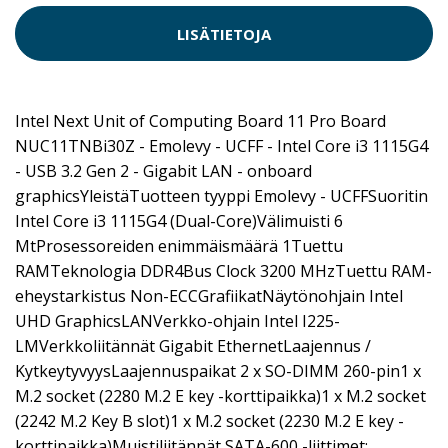
LISÄTIETOJA
Intel Next Unit of Computing Board 11 Pro Board
NUC11TNBi30Z - Emolevy - UCFF - Intel Core i3 1115G4
- USB 3.2 Gen 2 - Gigabit LAN - onboard
graphicsYleistäTuotteen tyyppi Emolevy - UCFFSuoritin
Intel Core i3 1115G4 (Dual-Core)Välimuisti 6
MtProsessoreiden enimmäismäärä 1Tuettu
RAMTeknologia DDR4Bus Clock 3200 MHzTuettu RAM-
eheystarkistus Non-ECCGrafiikatNäytönohjain Intel
UHD GraphicsLANVerkko-ohjain Intel I225-
LMVerkkoliitännät Gigabit EthernetLaajennus /
KytkeytyvyysLaajennuspaikat 2 x SO-DIMM 260-pin1 x
M.2 socket (2280 M.2 E key -korttipaikka)1 x M.2 socket
(2242 M.2 Key B slot)1 x M.2 socket (2230 M.2 E key -
korttipaikka)Muistiliitännät SATA-600 -liittimet: