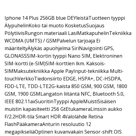
Iphone 14 Plus 256GB blue DEYleistäTuotteen tyyppi
ÄlypuhelinKoko tai muoto KosketusSuojaus
PölytiivisRungon materiaali LasiMatkapuhelinTekniikka
WCDMA (UMTS) / GSMPalvelun tarjoaja Ei
määriteltyÄlykäs apuohjelma SiriNavigointi GPS,
GLONASSSIM-kortin tyyppi Nano SIM, Elektroninen
SIM-kortti (e-SIM)SIM-korttien lkm. Kaksois-
SIMMaksutekniikka Apple PayInput-tekniikka Multi-
touchVerkkoTiedonsiirto EDGE, HSPA+, DC-HSDPA,
FDD-LTE, TDD-LTE2G-kaista 850 GSM, 900 GSM, 1800
GSM, 1900 GSMLangaton liitäntä NFC, Bluetooth 5.0,
IEEE 802.11axSuoritinTyyppi AppleMuistiSisäisen
muistin kapasiteetti 256 GtEtukameraLinssin aukko
F/2.2HDR-tila Smart HDR 4Valolähde Retina
FlashPääkameraAnturin resoluutio 12
megapikseliäOptinen kuvanvakain Sensor-shift OIS