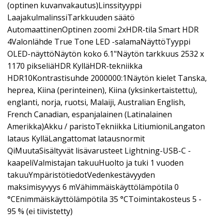
(optinen kuvanvakautus)Linssityyppi
LaajakulmalinssiTarkkuuden säätö
AutomaattinenOptinen zoomi 2xHDR-tila Smart HDR
4Valonlähde True Tone LED -salamaNäyttöTyyppi
OLED-näyttöNäytön koko 6.1"Näytön tarkkuus 2532 x
1170 pikseliäHDR KylläHDR-tekniikka
HDR10Kontrastisuhde 2000000:1Näytön kielet Tanska,
heprea, Kiina (perinteinen), Kiina (yksinkertaistettu),
englanti, norja, ruotsi, Malaiji, Australian English,
French Canadian, espanjalainen (Latinalainen
Amerikka)Akku / paristoTekniikka LitiumioniLangaton
lataus KylläLangattomat latausnormit
QiMuutaSisältyvät lisävarusteet Lightning-USB-C -
kaapeliValmistajan takuuHuolto ja tuki 1 vuoden
takuuYmpäristötiedotVedenkestävyyden
maksimisyvyys 6 mVähimmäiskäyttölämpötila 0
°CEnimmäiskäyttölämpötila 35 °CToimintakosteus 5 -
95 % (ei tiivistetty)