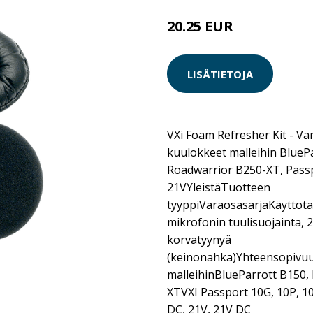
20.25 EUR
LISÄTIETOJA
VXi Foam Refresher Kit - Va
kuulokkeet malleihin BlueP
Roadwarrior B250-XT, Passp
21VYleistäTuotteen
tyyppiVaraosasarjaKäyttöt
mikrofonin tuulisuojainta, 2
korvatyynyä
(keinonahka)Yhteensopivuu
malleihinBlueParrott B150,
XTVXI Passport 10G, 10P, 10
DC, 21V, 21V DC