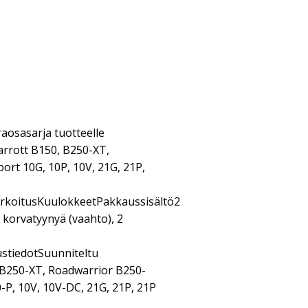
raosasarja tuotteelle
arrott B150, B250-XT,
ort 10G, 10P, 10V, 21G, 21P,
arkoitusKuulokkeetPakkaussisältö2
 korvatyynyä (vaahto), 2
stiedotSuunniteltu
 B250-XT, Roadwarrior B250-
-P, 10V, 10V-DC, 21G, 21P, 21P