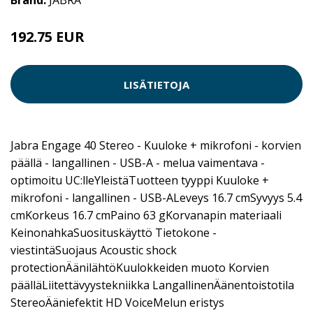
Brand:
JABRA
192.75 EUR
LISÄTIETOJA
Jabra Engage 40 Stereo - Kuuloke + mikrofoni - korvien
päällä - langallinen - USB-A - melua vaimentava -
optimoitu UC:lleYleistäTuotteen tyyppi Kuuloke +
mikrofoni - langallinen - USB-ALeveys 16.7 cmSyvyys 5.4
cmKorkeus 16.7 cmPaino 63 gKorvanapin materiaali
KeinonahkaSuosituskäyttö Tietokone -
viestintäSuojaus Acoustic shock
protectionÄänilähtöKuulokkeiden muoto Korvien
päälläLiitettävyystekniikka LangallinenÄänentoistotila
StereoÄäniefektit HD VoiceMelun eristys