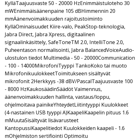
KylläTaajuusvaste 50 - 20000 HzEnimmäistuloteho 30
mWEnimmäisäänenpaine 105 dBHimmennin 20
mmÄänenvoimakkuuden rajoitustoiminto
KylläOminaisuudet Kiire-valo, PeakStop-teknologia,
Jabra Direct, Jabra Xpress, digitaalinen
signaalinkäsittely, SafeToneTM 2.0, IntelliTone 2.0,
Puheentason normalisointi, Jabra BalancedVoiceAudio-
ulostulon tiedot Multimedia - 50 - 20000Communication
- 100 - 14000MikrofoniTyyppi TankoKoko tai muoto
MikrofonikuulokkeetToimitukseen sisältyvät
mikrofonit 2Herkkyys -38 dBV/PascalTaajuusvaste 100
- 8000 HzKaukosäädinSäädöt Vaimennus,
äänenvoimakkuuden hallinta, vastaus/loppu,
ohjelmoitava painikeYhteydetLiitintyyppi Kuulokkeet
(4-nastainen USB tyyppi A)KaapeliKaapelin pituus 1.6
mMuutaSisältyvät lisävarusteet
KantopussiKaapelitiedot Kuulokkeiden kaapeli - 1.6
mOhjelmiston sertifiointi Optimoitu