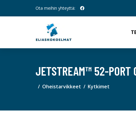
Ota meihin yhteyttä:
T
JETSTREAM™ 52-PORT G
Oheistarvikkeet
Kytkimet