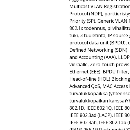
Multicast VLAN Registratio
Protocol (NDP), porttieristys
Priority (SP), Generic VLAN 
802.1x todennus, pilvihallit
tuki, 3 tuuletinta, IP sourc
protocol data unit (BPDU), 
Defined Networking (SDN), 
and Accounting (AAA), LLD
vieraalle, Zero-touch provis
Ethernet (EEE), BPDU Filte
Head-of-line (HOL) Blocking
Advanced QoS, MAC Access 
turvalukkopaikka (yhteens
turvalukkopaikan kanssa)Y
802.1D, IEEE 802.1Q, IEEE 802
IEEE 802.3ad (LACP), IEEE 80
IEEE 802.3ah, IEEE 802.1ab 
(RAM) 256 MtFlash-muisti 3