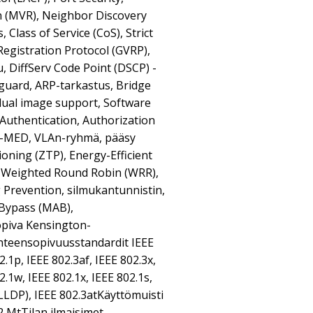
n (MVR), Neighbor Discovery
, Class of Service (CoS), Strict
Registration Protocol (GVRP),
tu, DiffServ Code Point (DSCP) -
e guard, ARP-tarkastus, Bridge
dual image support, Software
Authentication, Authorization
P-MED, VLAn-ryhmä, pääsy
ioning (ZTP), Energy-Efficient
r, Weighted Round Robin (WRR),
 Prevention, silmukantunnistin,
Bypass (MAB),
opiva Kensington-
hteensopivuusstandardit IEEE
.1p, IEEE 802.3af, IEEE 802.3x,
2.1w, IEEE 802.1x, IEEE 802.1s,
(LLDP), IEEE 802.3atKäyttömuisti
2 MtTilan ilmaisimet