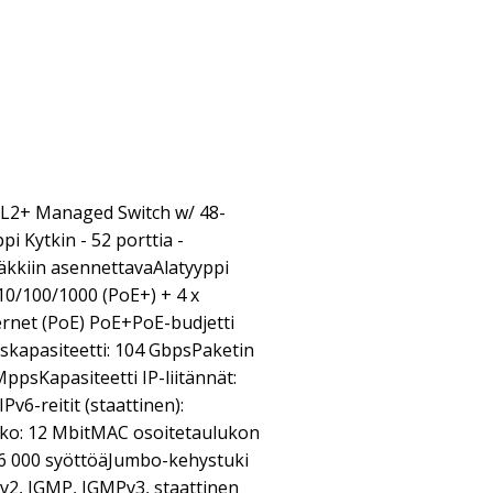
 L2+ Managed Switch w/ 48-
pi Kytkin - 52 porttia -
äkkiin asennettavaAlatyyppi
 10/100/1000 (PoE+) + 4 x
rnet (PoE) PoE+PoE-budjetti
kapasiteetti: 104 GbpsPaketin
ppsKapasiteetti IP-liitännät:
IPv6-reitit (staattinen):
oko: 12 MbitMAC osoitetaulukon
16 000 syöttöäJumbo-kehystuki
v2, IGMP, IGMPv3, staattinen