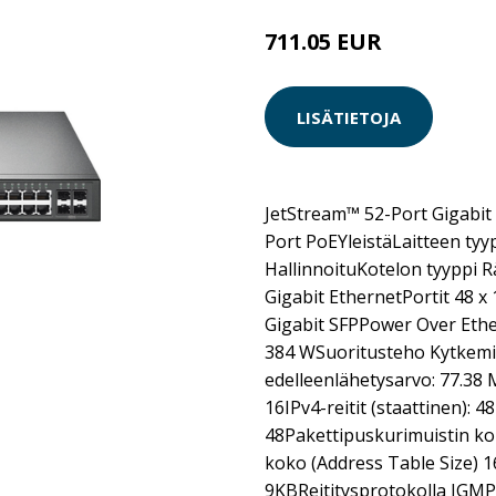
711.05 EUR
LISÄTIETOJA
JetStream™ 52-Port Gigabit
Port PoEYleistäLaitteen tyyp
HallinnoituKotelon tyyppi R
Gigabit EthernetPortit 48 x
Gigabit SFPPower Over Ethe
384 WSuoritusteho Kytkemis
edelleenlähetysarvo: 77.38 M
16IPv4-reitit (staattinen): 48
48Pakettipuskurimuistin k
koko (Address Table Size) 
9KBReititysprotokolla IGMP