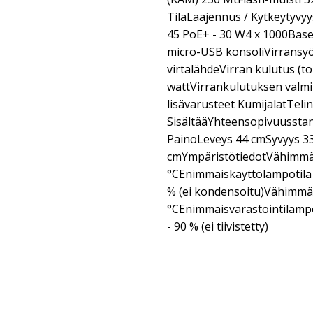
TilaLaajennus / Kytkeytyvyy
45 PoE+ - 30 W4 x 1000Base-
micro-USB konsoliVirransyö
virtalähdeVirran kulutus (t
wattVirrankulutuksen valmiu
lisävarusteet KumijalatTe
SisältääYhteensopivuusstan
PainoLeveys 44 cmSyvyys 3
cmYmpäristötiedotVähimmäi
°CEnimmäiskäyttölämpötila 
% (ei kondensoitu)Vähimmäi
°CEnimmäisvarastointilämpö
- 90 % (ei tiivistetty)