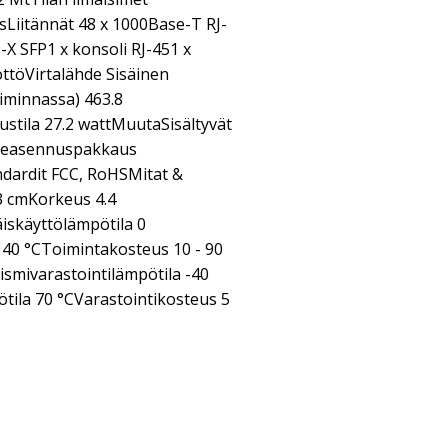
sLiitännät 48 x 1000Base-T RJ-
X SFP1 x konsoli RJ-451 x
ttöVirtalähde Sisäinen
oiminnassa) 463.8
stila 27.2 wattMuutaSisältyvät
lineasennuspakkaus
dardit FCC, RoHSMitat &
3 cmKorkeus 4.4
skäyttölämpötila 0
40 °CToimintakosteus 10 - 90
smivarastointilämpötila -40
tila 70 °CVarastointikosteus 5