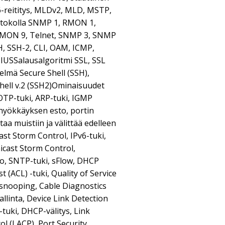
v6-reititys, MLDv2, MLD, MSTP,
tokolla SNMP 1, RMON 1,
MON 9, Telnet, SNMP 3, SNMP
, SSH-2, CLI, OAM, ICMP,
USSalausalgoritmi SSL, SSL
lmä Secure Shell (SSH),
ell v.2 (SSH2)Ominaisuudet
OTP-tuki, ARP-tuki, IGMP
 hyökkäyksen esto, portin
ttaa muistiin ja välittää edelleen
ast Storm Control, IPv6-tuki,
icast Storm Control,
to, SNTP-tuki, sFlow, DHCP
t (ACL) -tuki, Quality of Service
snooping, Cable Diagnostics
llinta, Device Link Detection
tuki, DHCP-välitys, Link
l (LACP), Port Security,