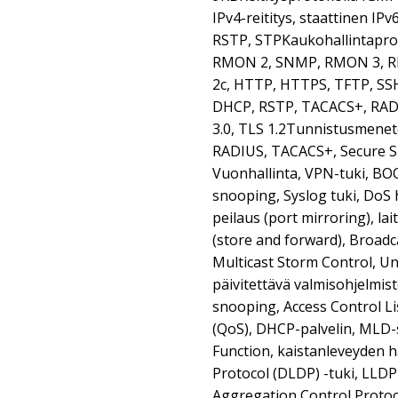
IPv4-reititys, staattinen IP
RSTP, STPKaukohallintapro
RMON 2, SNMP, RMON 3, R
2c, HTTP, HTTPS, TFTP, SSH
DHCP, RSTP, TACACS+, RADI
3.0, TLS 1.2Tunnistusmenete
RADIUS, TACACS+, Secure Sh
Vuonhallinta, VPN-tuki, BO
snooping, Syslog tuki, DoS
peilaus (port mirroring), lai
(store and forward), Broadc
Multicast Storm Control, Un
päivitettävä valmisohjelmis
snooping, Access Control Lis
(QoS), DHCP-palvelin, MLD-
Function, kaistanleveyden ha
Protocol (DLDP) -tuki, LLDP-
Aggregation Control Protoco