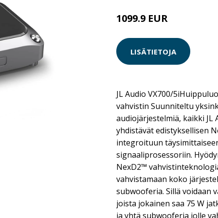
1099.9 EUR
LISÄTIETOJA
JL Audio VX700/5iHuippulu
vahvistin Suunniteltu yksi
audiojärjestelmiä, kaikki JL
yhdistävät edistyksellisen
integroituun täysimittaiseen
signaaliprosessoriin. Hyöd
NexD2™ vahvistinteknologia
vahvistamaan koko järjestel
subwooferia. Sillä voidaan v
joista jokainen saa 75 W j
ja yhtä subwooferia jolle va