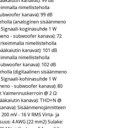
ääkaiutin kanavat): 99 dB
immalla nimellisteholla
ubwoofer kanava): 99 dB
eholla (analoginen sisäänmeno
B Signaali-koginasuhde 1 W
meno - subwoofer kanava): 72
rkeimmalla nimellisteholla
pääkaiutin kanavat): 101 dB
immalla nimellisteholla
 subwoofer kanava): 102 dB
eholla (digitaalinen sisäänmeno
B Signaali-kohinasuhde 1 W
nmeno - subwoofer kanava): 80
: Vaimennuskerroin @ 2 Ω:
pääkaiutin kanava): THD+N @
 kanava): Sisäänmenojännitteen
: 200 mV - 16 V RMS Virta- ja
suus: 4 AWG (22 mm2) Sulake: