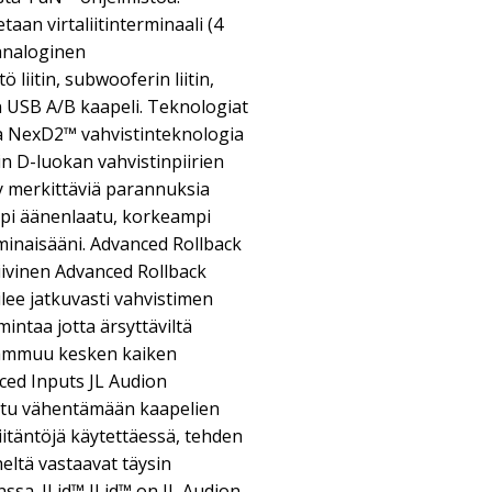
aan virtaliitinterminaali (4
 analoginen
 liitin, subwooferin liitin,
rin USB A/B kaapeli. Teknologiat
a NexD2™ vahvistinteknologia
n D-luokan vahvistinpiirien
yy merkittäviä parannuksia
pi äänenlaatu, korkeampi
minaisääni. Advanced Rollback
iivinen Advanced Rollback
ilee jatkuvasti vahvistimen
mintaa jotta ärsyttäviltä
 sammuu kesken kaiken
nced Inputs JL Audion
ltu vähentämään kaapelien
iitäntöjä käytettäessä, tehden
eltä vastaavat täysin
nssa. JLid™ JLid™ on JL Audion