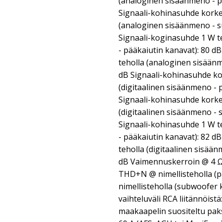
(analoginen sisäänmeno - p
Signaali-kohinasuhde korke
(analoginen sisäänmeno - s
Signaali-koginasuhde 1 W t
- pääkaiutin kanavat): 80 d
teholla (analoginen sisään
dB Signaali-kohinasuhde ko
(digitaalinen sisäänmeno - 
Signaali-kohinasuhde korke
(digitaalinen sisäänmeno -
Signaali-kohinasuhde 1 W t
- pääkaiutin kanavat): 82 d
teholla (digitaalinen sisää
dB Vaimennuskerroin @ 4 Ω
THD+N @ nimellisteholla (
nimellisteholla (subwoofer
vaihteluväli RCA liitännöistä
maakaapelin suositeltu pak