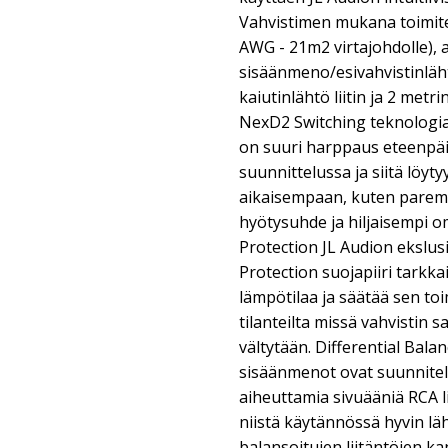
Vahvistimen mukana toimitet
AWG - 21m2 virtajohdolle),
sisäänmeno/esivahvistinlähtö
kaiutinlähtö liitin ja 2 met
NexD2 Switching teknologi
on suuri harppaus eteenpäi
suunnittelussa ja siitä löyt
aikaisempaan, kuten parem
hyötysuhde ja hiljaisempi o
Protection JL Audion ekslus
Protection suojapiiri tarkka
lämpötilaa ja säätää sen toi
tilanteilta missä vahvistin
vältytään. Differential Bala
sisäänmenot ovat suunnite
aiheuttamia sivuääniä RCA l
niistä käytännössä hyvin läh
balansoitujen liitäntöjen ka