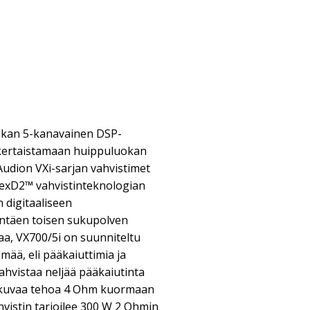
okan 5-kanavainen DSP-
nkertaistamaan huippuluokan
 Audion VXi-sarjan vahvistimet
 NexD2™ vahvistinteknologian
 digitaaliseen
yntäen toisen sukupolven
a, VX700/5i on suunniteltu
mää, eli pääkaiuttimia ja
ahvistaa neljää pääkaiutinta
atkuvaa tehoa 4 Ohm kuormaan
hvistin tarjoilee 300 W 2 Ohmin