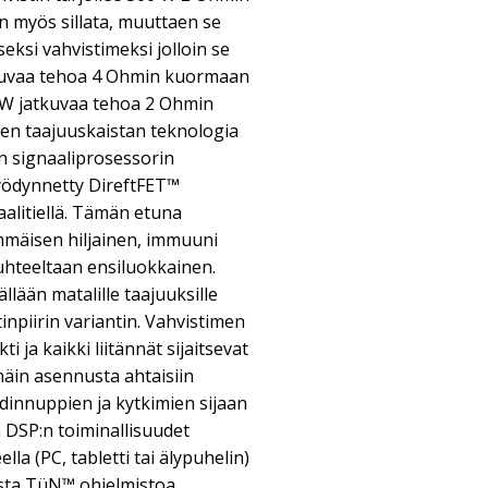
n myös sillata, muuttaen se
eksi vahvistimeksi jolloin se
tkuvaa tehoa 4 Ohmin kuormaan
0 W jatkuvaa tehoa 2 Ohmin
en taajuuskaistan teknologia
n signaaliprosessorin
hyödynnetty DireftFET™
aalitiellä. Tämän etuna
mmäisen hiljainen, immuuni
uhteeltaan ensiluokkainen.
lään matalille taajuuksille
npiirin variantin. Vahvistimen
 ja kaikki liitännät sijaitsevat
näin asennusta ahtaisiin
ädinnuppien ja kytkimien sijaan
a DSP:n toiminallisuudet
ella (PC, tabletti tai älypuhelin)
ista TüN™ ohjelmistoa.