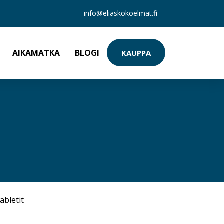
info@eliaskokoelmat.fi
AIKAMATKA
BLOGI
KAUPPA
abletit