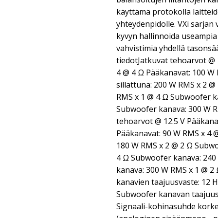
käyttämä protokolla laitteid
yhteydenpidolle. VXi sarjan 
kyvyn hallinnoida useampia p
vahvistimia yhdellä tasonsä
tiedotJatkuvat tehoarvot @
4 @ 4 Ω Pääkanavat: 100 W 
sillattuna: 200 W RMS x 2 
RMS x 1 @ 4 Ω Subwoofer k
Subwoofer kanava: 300 W R
tehoarvot @ 12.5 V Pääkana
Pääkanavat: 90 W RMS x 4 @ 
180 W RMS x 2 @ 2 Ω Subwo
4 Ω Subwoofer kanava: 240
kanava: 300 W RMS x 1 @ 2 Ω
kanavien taajuusvaste: 12 Hz
Subwoofer kanavan taajuusva
Signaali-kohinasuhde korke