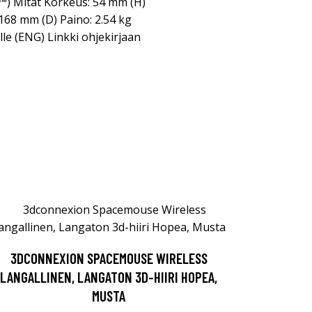
™) Mitat Korkeus: 54 mm (H)
168 mm (D) Paino: 2.54 kg
lle (ENG) Linkki ohjekirjaan
3DCONNEXION SPACEMOUSE WIRELESS
LANGALLINEN, LANGATON 3D-HIIRI HOPEA,
MUSTA