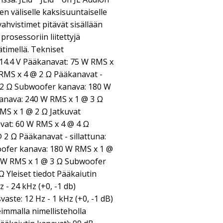
en väliselle kaksisuuntaiselle
vahvistimet pitävät sisällään
rosessoriin liitettyjä
ätimellä. Tekniset
 14.4 V Pääkanavat: 75 W RMS x
RMS x 4 @ 2 Ω Pääkanavat -
@ 2 Ω Subwoofer kanava: 180 W
anava: 240 W RMS x 1 @ 3 Ω
MS x 1 @ 2 Ω Jatkuvat
vat: 60 W RMS x 4 @ 4 Ω
2 Ω Pääkanavat - sillattuna:
ofer kanava: 180 W RMS x 1 @
 W RMS x 1 @ 3 Ω Subwoofer
 Yleiset tiedot Pääkaiutin
 - 24 kHz (+0, -1 db)
ste: 12 Hz - 1 kHz (+0, -1 dB)
immalla nimellisteholla