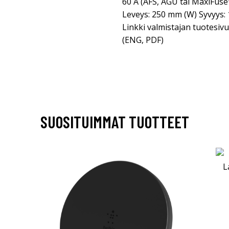
60 A (AFS, AGU tai MaxiFuse
Leveys: 250 mm (W) Syvyys: 
Linkki valmistajan tuotesivu
(ENG, PDF)
SUOSITUIMMAT TUOTTEET