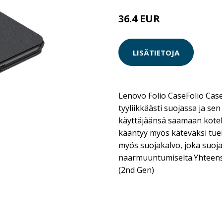
36.4 EUR
LISÄTIETOJA
Lenovo Folio CaseFolio Case 
tyyliikkäästi suojassa ja se
käyttäjäänsä saamaan kotel
kääntyy myös käteväksi tue
myös suojakalvo, joka suoj
naarmuuntumiselta.Yhtee
(2nd Gen)