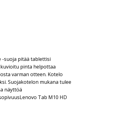
-suoja pitää tablettisi
n kuvioitu pinta helpottaa
osta varman otteen. Kotelo
ksi. Suojakotelon mukana tulee
aa näyttöä
nsopivuusLenovo Tab M10 HD