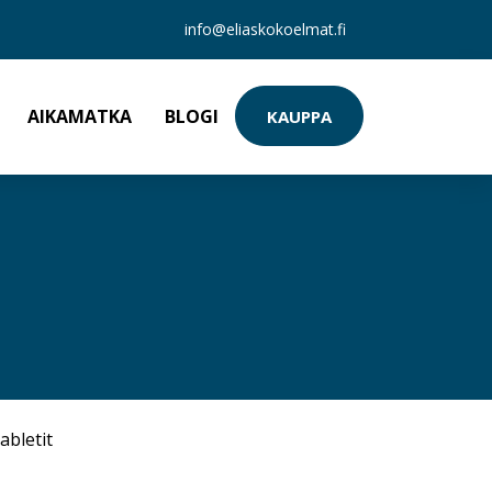
info@eliaskokoelmat.fi
AIKAMATKA
BLOGI
KAUPPA
abletit