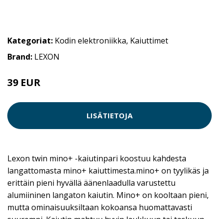
Kategoriat:
Kodin elektroniikka
,
Kaiuttimet
Brand:
LEXON
39 EUR
59 EUR
LISÄTIETOJA
Lexon twin mino+ -kaiutinpari koostuu kahdesta
langattomasta mino+ kaiuttimesta.mino+ on tyylikäs ja
erittäin pieni hyvällä äänenlaadulla varustettu
alumiininen langaton kaiutin. Mino+ on kooltaan pieni,
mutta ominaisuuksiltaan kokoansa huomattavasti