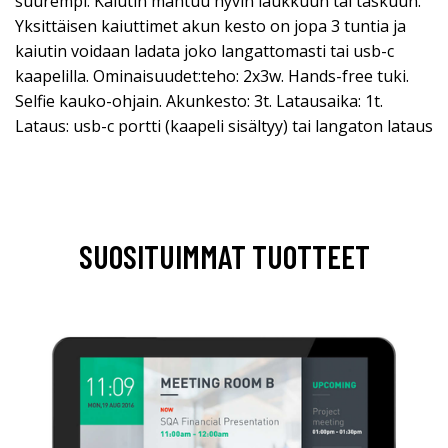
suurempi. Kaiutin mahtuu hyvin laukkuun tai taskuun.
Yksittäisen kaiuttimet akun kesto on jopa 3 tuntia ja
kaiutin voidaan ladata joko langattomasti tai usb-c
kaapelilla. Ominaisuudet:teho: 2x3w. Hands-free tuki.
Selfie kauko-ohjain. Akunkesto: 3t. Latausaika: 1t.
Lataus: usb-c portti (kaapeli sisältyy) tai langaton lataus
SUOSITUIMMAT TUOTTEET