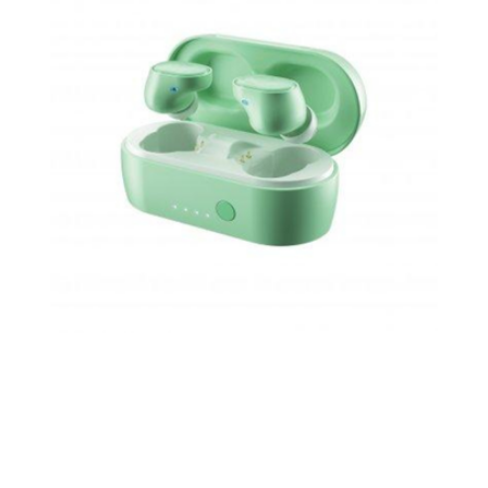
SKULLCANDY SESH EVO TRUE WIRELESS EARBUDS PURE
MINT
49 EUR
69 EUR