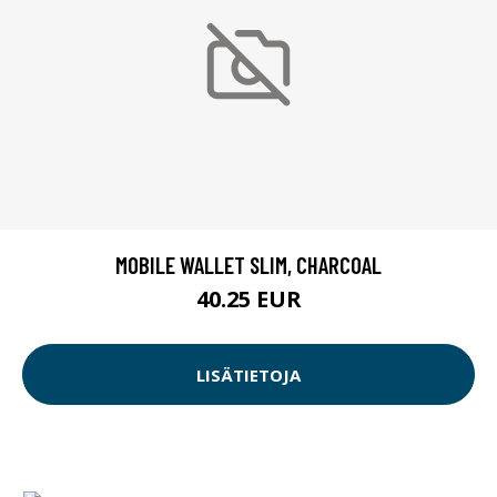
MOBILE WALLET SLIM, CHARCOAL
40.25 EUR
LISÄTIETOJA
ELO 1502L 15.6" WIDE LCD FHD PROJ CAP 10-TOUCH
BLACK
991.38 EUR