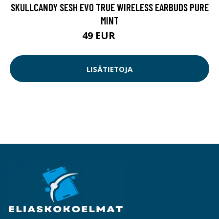
LISÄTIETOJA
Aikamatka teniikan ja elektroniikan historiaan.