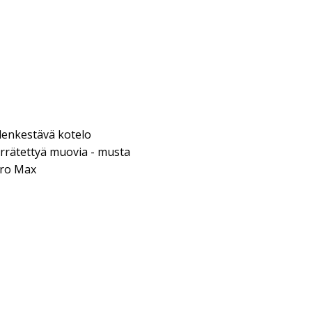
denkestävä kotelo
errätettyä muovia - musta
Pro Max