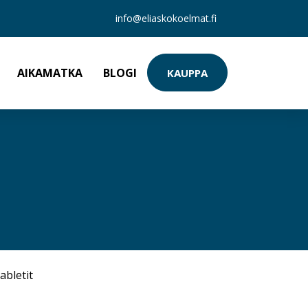
info@eliaskokoelmat.fi
AIKAMATKA
BLOGI
KAUPPA
abletit