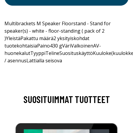
Multibrackets M Speaker Floorstand - Stand for
speaker(s) - white - floor-standing ( pack of 2
)YleistäPakattu määrä2 yksityiskohdat
tuotekohtaisiaPaino430 gVäriValkoinenAV-
huonekalutTyyppiTelineSuosituskäyttöKuuloke(kuulokkee
/ asennusLattialla seisova
SUOSITUIMMAT TUOTTEET