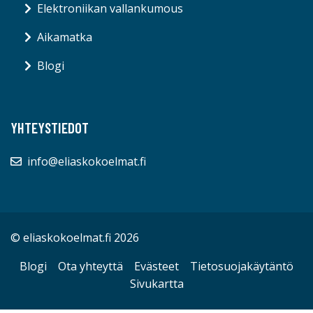
Elektroniikan vallankumous
Aikamatka
Blogi
YHTEYSTIEDOT
info@eliaskokoelmat.fi
© eliaskokoelmat.fi 2026
Blogi
Ota yhteyttä
Evästeet
Tietosuojakäytäntö
Sivukartta