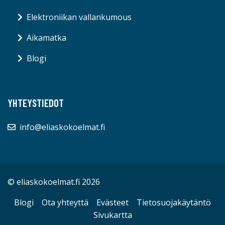
Elektroniikan vallankumous
Aikamatka
Blogi
YHTEYSTIEDOT
info@eliaskokoelmat.fi
© eliaskokoelmat.fi 2026
Blogi
Ota yhteyttä
Evästeet
Tietosuojakäytäntö
Sivukartta