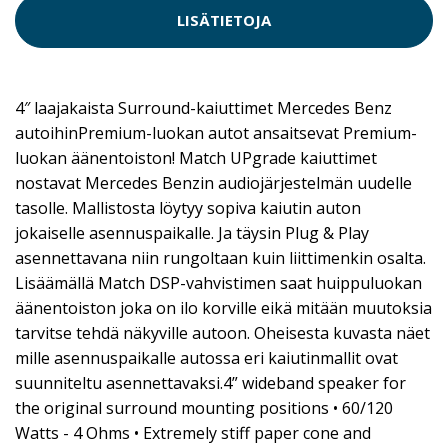
LISÄTIETOJA
4″ laajakaista Surround-kaiuttimet Mercedes Benz
autoihinPremium-luokan autot ansaitsevat Premium-
luokan äänentoiston! Match UPgrade kaiuttimet
nostavat Mercedes Benzin audiojärjestelmän uudelle
tasolle. Mallistosta löytyy sopiva kaiutin auton
jokaiselle asennuspaikalle. Ja täysin Plug & Play
asennettavana niin rungoltaan kuin liittimenkin osalta.
Lisäämällä Match DSP-vahvistimen saat huippuluokan
äänentoiston joka on ilo korville eikä mitään muutoksia
tarvitse tehdä näkyville autoon. Oheisesta kuvasta näet
mille asennuspaikalle autossa eri kaiutinmallit ovat
suunniteltu asennettavaksi.4” wideband speaker for
the original surround mounting positions • 60/120
Watts - 4 Ohms • Extremely stiff paper cone and