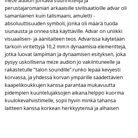
meze audion johtava suunnittelija ja
perustajaromanian arkaaisille sivilisaatioille advar oli
samanlainen kuin talismaani, amuletti -
absoluuttisuuden symboli, jonka oli määrä tuoda
siunausta ja onnea sitä käyttäville. Advar on uniikki
visuaalisen- ja äänitaiteen teos. Advarissa käytetään
tarkoin viritettyjä 10,2 mm:n dynaamisia elementtejä,
jotka luovat lämpimän ja dynaamisen esityksen, joka
pysyy uskollisena meze audion jo vakiintuneelle ja
rakastetulle “talon soundille”.runko lepää kevyesti
korvassa, ja yhdessä korvan ympärille säädettävien
kaapelikoukkujen kanssa parantaa mukavuutta
pidempien kuuntelujaksojen aikana.helppo kuorma
kuulokevahvistimelle, sopii hyvin minkä tahansa
laitteen kanssa korkean herkkyytensä ja alhaisen