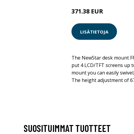
371.38 EUR
LISÄTIETOJA
The NewStar desk mount F
put 4 LCD/TFT screens up to
mount you can easily swivel,
The height adjustment of 67
SUOSITUIMMAT TUOTTEET