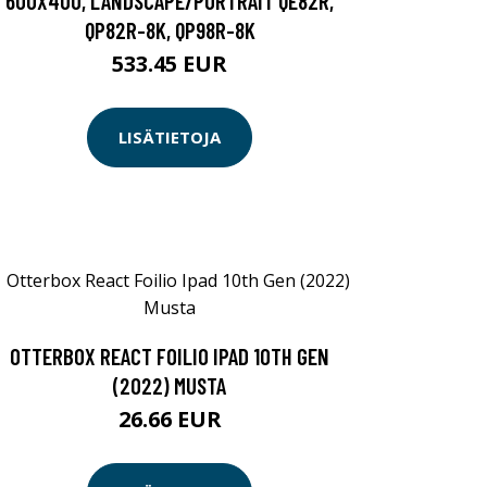
600X400, LANDSCAPE/PORTRAIT QE82R,
QP82R-8K, QP98R-8K
533.45 EUR
LISÄTIETOJA
OTTERBOX REACT FOILIO IPAD 10TH GEN
(2022) MUSTA
26.66 EUR