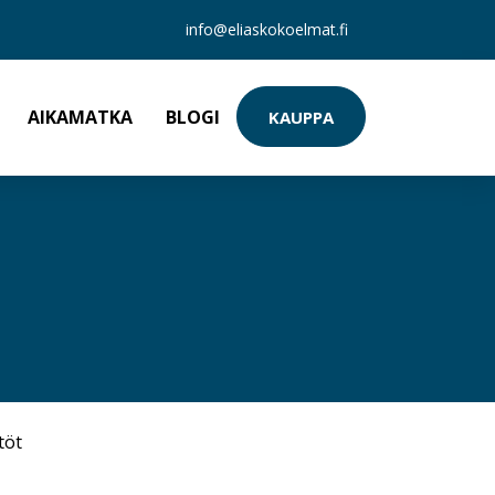
info@eliaskokoelmat.fi
AIKAMATKA
BLOGI
KAUPPA
töt