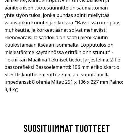
viimeistelyvaihtoehtoja. OR E1 on visuaalisen ja
ääniteknisen tuotesuunnittelun saumattoman
yhteistyön tulos, jonka puhdas sointi miellyttää
vaativankin kuuntelijan korvaa. “Bassossa on ripaus
muhkeutta, ja korkeat äänet soivat mehevästi.
Hienovaraisilla säädöillä on saatu pieni kaiutin
kuulostamaan itseään isommalta. Lopputulos on
mielestämme käytännössä erittäin onnistunut.” -
Tekniikan Maailma Tekniset tiedot Järjestelmä: 2-tie
bassorefleksi Bassoelementti: 106 mm erikoiskartio
SDS Diskanttielementti: 27mm alu suuntaimella
Impedanssi: 8 ohmia Mitat: 251 x 136 x 227 mm Paino:
3,4 kg
SUOSITUIMMAT TUOTTEET