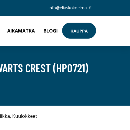
info@eliaskokoelmat.fi
AIKAMATKA
BLOGI
KAUPPA
ARTS CREST (HP0721)
iikka
,
Kuulokkeet