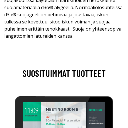
suojakuorissa käytetään markkinoiden nerokkainta
suojamateriaalia d3o® älygeeliä. Normaaliolosuhteissa
d3o® suojageeli on pehmeää ja joustavaa, iskun
tullessa se kovettuu, sitoo iskun voiman ja suojaa
puhelimen erittäin tehokkaasti. Suoja on yhteensopiva
langattomien latureiden kanssa.
SUOSITUIMMAT TUOTTEET