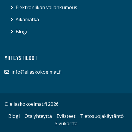
Elektroniikan vallankumous
Aikamatka
Blogi
YHTEYSTIEDOT
info@eliaskokoelmat.fi
© eliaskokoelmat.fi 2026
Blogi
Ota yhteyttä
Evästeet
Tietosuojakäytäntö
Sivukartta