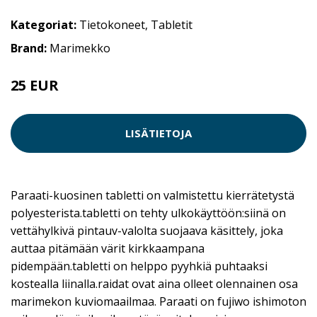
Kategoriat:
Tietokoneet
,
Tabletit
Brand:
Marimekko
25 EUR
LISÄTIETOJA
Paraati-kuosinen tabletti on valmistettu kierrätetystä
polyesterista.tabletti on tehty ulkokäyttöön:siinä on
vettähylkivä pintauv-valolta suojaava käsittely, joka
auttaa pitämään värit kirkkaampana
pidempään.tabletti on helppo pyyhkiä puhtaaksi
kostealla liinalla.raidat ovat aina olleet olennainen osa
marimekon kuviomaailmaa. Paraati on fujiwo ishimoton