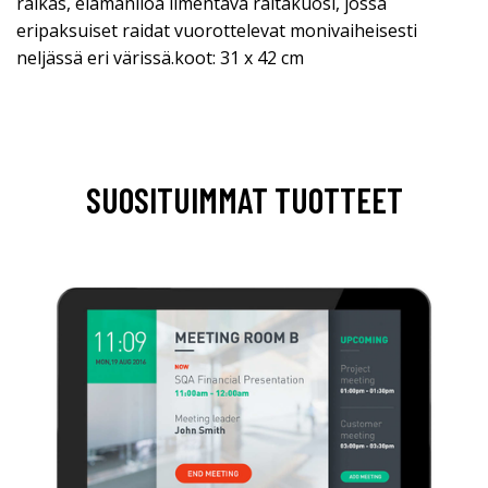
raikas, elämäniloa ilmentävä raitakuosi, jossa
eripaksuiset raidat vuorottelevat monivaiheisesti
neljässä eri värissä.koot: 31 x 42 cm
SUOSITUIMMAT TUOTTEET