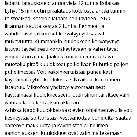
ladattu latauskotelo antaa vielä 12 tuntia lisäaikaa.
Lyhyt 15 minuutin pikalataus kotelossa antaa tunnin
toistoaikaa. Kotelon lataaminen täyteen USB-C-
liitännän kautta kestää 2 tuntia. Pehmeät ja
vaihdettavat silikoniset korvatyynyt lisäävät
mukavuutta. Kummankin kuulokkeen korvatyynyt
istuvat täydellisesti korvakäytävään ja vähentävät
ympäristön ääniä. Jääkiekkomailaa muistuttava
muotoilu pitää kuulokkeet paikoillaan.Puhutko paljon
puhelimessa? Voit kaksinkertaistaa puheaikasi
käyttämällä yhtä kuuloketta sillä aikaa, kun toinen
latautuu. Mikrofoni yhdistyy automaattisesti
käyttämääsi kuulokkeeseen, joten sinun tarvitsee vain
vaihtaa kuuloketta, kun akku on
vähissä.Nappikuulokkeissa olevien ohjainten avulla voit
keskeyttää soittolistasi, vastaanottaa puheluita, säätää
äänenvoimakkuutta ja käynnistää puhelimen
ääniohjauksen. Kuulokkeet ovat valmiina tekemään