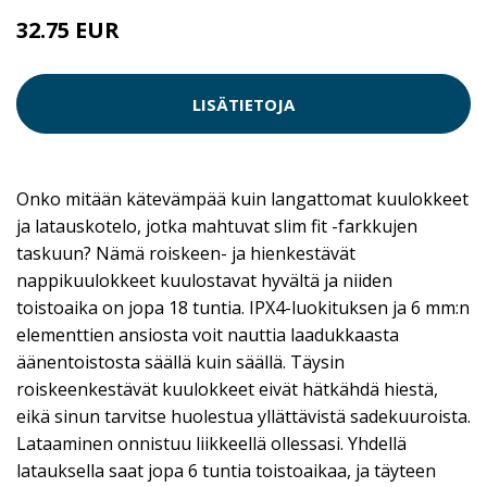
32.75 EUR
LISÄTIETOJA
Onko mitään kätevämpää kuin langattomat kuulokkeet
ja latauskotelo, jotka mahtuvat slim fit -farkkujen
taskuun? Nämä roiskeen- ja hienkestävät
nappikuulokkeet kuulostavat hyvältä ja niiden
toistoaika on jopa 18 tuntia. IPX4-luokituksen ja 6 mm:n
elementtien ansiosta voit nauttia laadukkaasta
äänentoistosta säällä kuin säällä. Täysin
roiskeenkestävät kuulokkeet eivät hätkähdä hiestä,
eikä sinun tarvitse huolestua yllättävistä sadekuuroista.
Lataaminen onnistuu liikkeellä ollessasi. Yhdellä
latauksella saat jopa 6 tuntia toistoaikaa, ja täyteen