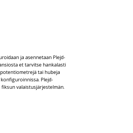
guroidaan ja asennetaan Plejd-
nsiosta et tarvitse hankalasti
 potentiometrejä tai hubeja
konfiguroinnissa. Plejd-
i fiksun valaistusjärjestelmän.