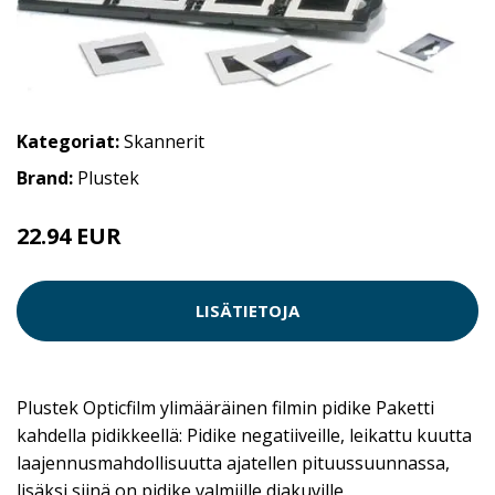
Kategoriat:
Skannerit
Brand:
Plustek
22.94 EUR
LISÄTIETOJA
Plustek Opticfilm ylimääräinen filmin pidike Paketti
kahdella pidikkeellä: Pidike negatiiveille, leikattu kuutta
laajennusmahdollisuutta ajatellen pituussuunnassa,
lisäksi siinä on pidike valmiille diakuville.