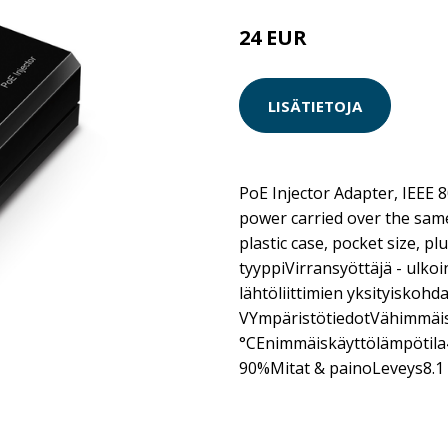
24 EUR
LISÄTIETOJA
PoE Injector Adapter, IEEE 
power carried over the same
plastic case, pocket size, p
tyyppiVirransyöttäjä - ulk
lähtöliittimien yksityiskohd
VYmpäristötiedotVähimmäis
°CEnimmäiskäyttölämpötila
90%Mitat & painoLeveys8.1