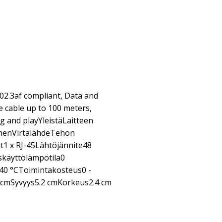
802.3af compliant, Data and
 cable up to 100 meters,
lug and playYleistäLaitteen
oinenVirtalähdeTehon
at1 x RJ-45Lähtöjännite48
käyttölämpötila0
40 °CToimintakosteus0 -
 cmSyvyys5.2 cmKorkeus2.4 cm