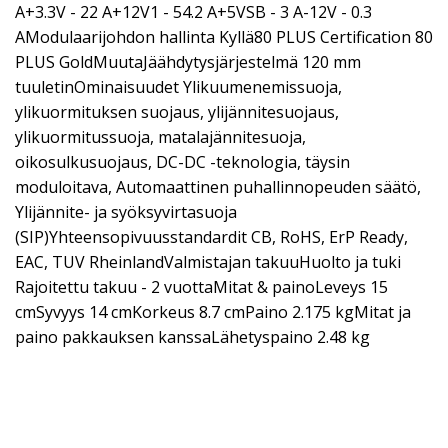
A+3.3V - 22 A+12V1 - 54.2 A+5VSB - 3 A-12V - 0.3
AModulaarijohdon hallinta Kyllä80 PLUS Certification 80
PLUS GoldMuutaJäähdytysjärjestelmä 120 mm
tuuletinOminaisuudet Ylikuumenemissuoja,
ylikuormituksen suojaus, ylijännitesuojaus,
ylikuormitussuoja, matalajännitesuoja,
oikosulkusuojaus, DC-DC -teknologia, täysin
moduloitava, Automaattinen puhallinnopeuden säätö,
Ylijännite- ja syöksyvirtasuoja
(SIP)Yhteensopivuusstandardit CB, RoHS, ErP Ready,
EAC, TUV RheinlandValmistajan takuuHuolto ja tuki
Rajoitettu takuu - 2 vuottaMitat & painoLeveys 15
cmSyvyys 14 cmKorkeus 8.7 cmPaino 2.175 kgMitat ja
paino pakkauksen kanssaLähetyspaino 2.48 kg