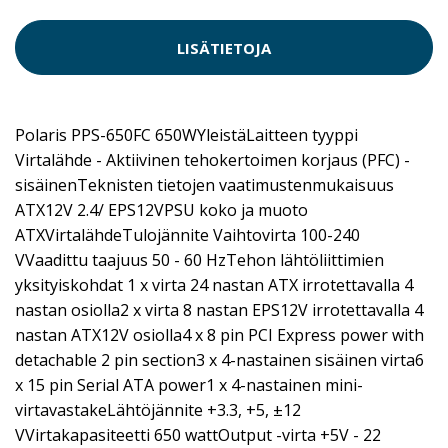
LISÄTIETOJA
Polaris PPS-650FC 650WYleistäLaitteen tyyppi
Virtalähde - Aktiivinen tehokertoimen korjaus (PFC) -
sisäinenTeknisten tietojen vaatimustenmukaisuus
ATX12V 2.4/ EPS12VPSU koko ja muoto
ATXVirtalähdeTulojännite Vaihtovirta 100-240
VVaadittu taajuus 50 - 60 HzTehon lähtöliittimien
yksityiskohdat 1 x virta 24 nastan ATX irrotettavalla 4
nastan osiolla2 x virta 8 nastan EPS12V irrotettavalla 4
nastan ATX12V osiolla4 x 8 pin PCI Express power with
detachable 2 pin section3 x 4-nastainen sisäinen virta6
x 15 pin Serial ATA power1 x 4-nastainen mini-
virtavastakeLähtöjännite +3.3, +5, ±12
VVirtakapasiteetti 650 wattOutput -virta +5V - 22