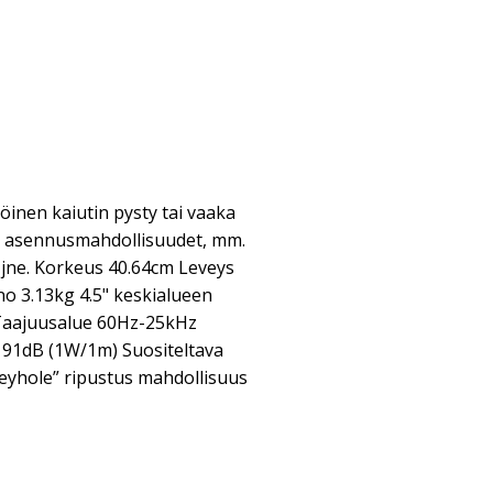
inen kaiutin pysty tai vaaka
t asennusmahdollisuudet, mm.
° jne. Korkeus 40.64cm Leveys
o 3.13kg 4.5" keskialueen
n Taajuusalue 60Hz-25kHz
91dB (1W/1m) Suositeltava
yhole” ripustus mahdollisuus