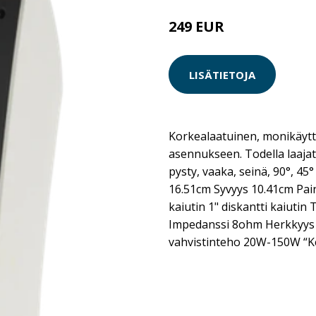
249 EUR
LISÄTIETOJA
Korkealaatuinen, monikäyttö
asennukseen. Todella laaja
pysty, vaaka, seinä, 90°, 45
16.51cm Syvyys 10.41cm Pain
kaiutin 1" diskantti kaiuti
Impedanssi 8ohm Herkkyys 
vahvistinteho 20W-150W “Ke