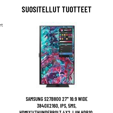
SUOSITELLUT TUOTTEET
SAMSUNG S27B800 27" 16:9 WIDE
3840X2160, IPS, 5MS,
HDMIX1/THUNDERBOLT 4X2, LAN,HDR10,