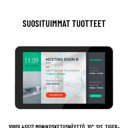
SUOSITUIMMAT TUOTTEET
10BDL4551T MONIKOSKETUSNÄYTTÖ, 10", SIS. TIGER-