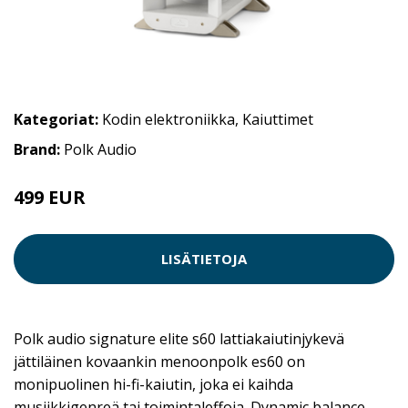
Kategoriat:
Kodin elektroniikka
,
Kaiuttimet
Brand:
Polk Audio
499 EUR
649 EUR
LISÄTIETOJA
Polk audio signature elite s60 lattiakaiutinjykevä
jättiläinen kovaankin menoonpolk es60 on
monipuolinen hi-fi-kaiutin, joka ei kaihda
musiikkigenreä tai toimintaleffoja. Dynamic balance