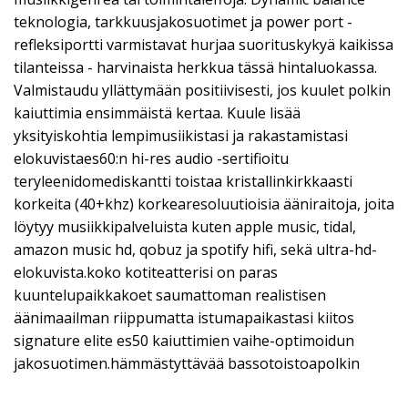
teknologia, tarkkuusjakosuotimet ja power port -
refleksiportti varmistavat hurjaa suorituskykyä kaikissa
tilanteissa - harvinaista herkkua tässä hintaluokassa.
Valmistaudu yllättymään positiivisesti, jos kuulet polkin
kaiuttimia ensimmäistä kertaa. Kuule lisää
yksityiskohtia lempimusiikistasi ja rakastamistasi
elokuvistaes60:n hi-res audio -sertifioitu
teryleenidomediskantti toistaa kristallinkirkkaasti
korkeita (40+khz) korkearesoluutioisia ääniraitoja, joita
löytyy musiikkipalveluista kuten apple music, tidal,
amazon music hd, qobuz ja spotify hifi, sekä ultra-hd-
elokuvista.koko kotiteatterisi on paras
kuuntelupaikkakoet saumattoman realistisen
äänimaailman riippumatta istumapaikastasi kiitos
signature elite es50 kaiuttimien vaihe-optimoidun
jakosuotimen.hämmästyttävää bassotoistoapolkin