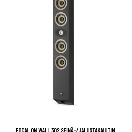
FOCAL ON WALL 302 SEINÄ-/JALUSTAKAIUTIN,