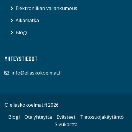
Elektroniikan vallankumous
Aikamatka
Blogi
YHTEYSTIEDOT
info@eliaskokoelmat.fi
© eliaskokoelmat.fi 2026
Blogi
Ota yhteyttä
Evästeet
Tietosuojakäytäntö
Sivukartta