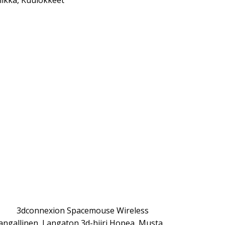
iikka
,
Kuulokkeet