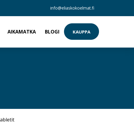
info@eliaskokoelmat.fi
AIKAMATKA
BLOGI
KAUPPA
abletit