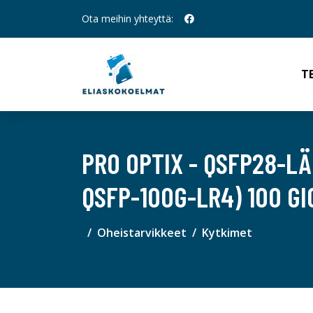
Ota meihin yhteyttä:
T
PRO OPTIX - QSFP28-L
QSFP-100G-LR4) 100 G
Oheistarvikkeet
Kytkimet