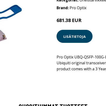
Kategoriat:
Oheistarvikkee
Brand:
Pro Optix
681.38 EUR
LISÄTIETOJA
Pro Optix UBQ-QSFP-100G-LR
Ubiquiti original transceive
product comes with a 3 Year