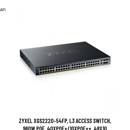
ZYXEL XGS2220-54FP, L3 ACCESS SWITCH,
960W POE, 40XPOE+/10XPOE++, 48X1G