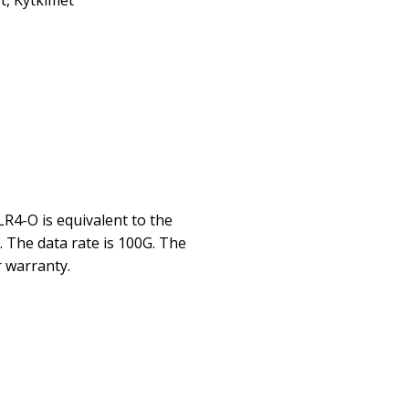
t
,
Kytkimet
4-O is equivalent to the
r. The data rate is 100G. The
 warranty.