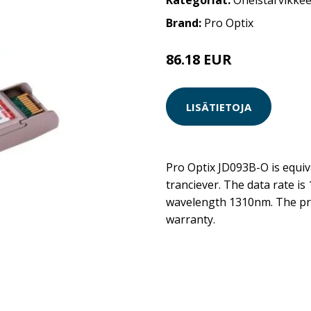
Kategoriat:
Oheistarvikkee
Brand:
Pro Optix
86.18 EUR
LISÄTIETOJA
Pro Optix JD093B-O is equiv
tranciever. The data rate is 
wavelength 1310nm. The pr
warranty.