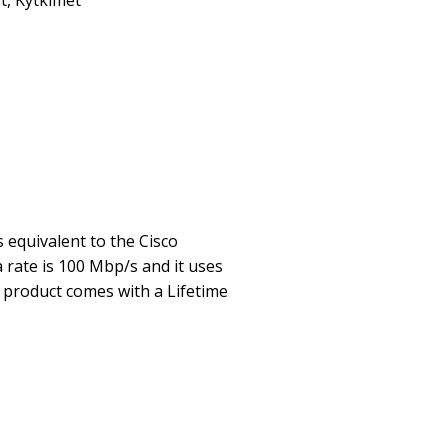
t
,
Kytkimet
 equivalent to the Cisco
a rate is 100 Mbp/s and it uses
product comes with a Lifetime