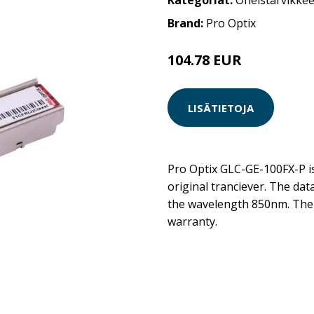
Kategoriat:
Oheistarvikkee
Brand:
Pro Optix
104.78 EUR
LISÄTIETOJA
Pro Optix GLC-GE-100FX-P is
original tranciever. The dat
the wavelength 850nm. The 
warranty.