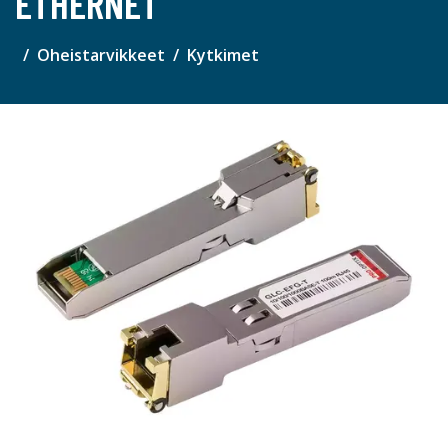
ETHERNET
Oheistarvikkeet
Kytkimet