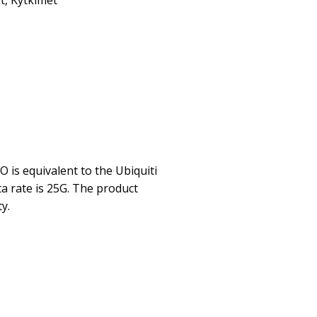
t
,
Kytkimet
is equivalent to the Ubiquiti
ta rate is 25G. The product
y.