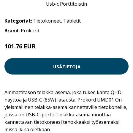
Kategoriat:
Tietokoneet
,
Tabletit
Brand:
Prokord
101.76 EUR
159 EUR
LISÄTIETOJA
Ammattitason telakka-asema, joka tukee kahta QHD-
näyttöä ja USB-C (85W) latausta. Prokord UMD01 On
yleismallinen telakka-asema kannettaville tietokoneille,
joissa on USB-C-portti. Telakka-asema muuttaa
kannettavan tietokoneesi tehokkaaksi työasemaksi
missä ikinä oletkaan.