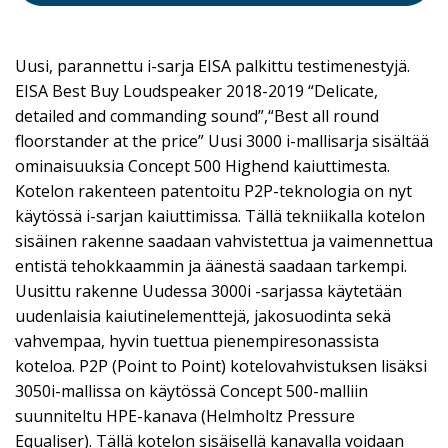
Uusi, parannettu i-sarja EISA palkittu testimenestyjä.
EISA Best Buy Loudspeaker 2018-2019 “Delicate,
detailed and commanding sound”,“Best all round
floorstander at the price” Uusi 3000 i-mallisarja sisältää
ominaisuuksia Concept 500 Highend kaiuttimesta.
Kotelon rakenteen patentoitu P2P-teknologia on nyt
käytössä i-sarjan kaiuttimissa. Tällä tekniikalla kotelon
sisäinen rakenne saadaan vahvistettua ja vaimennettua
entistä tehokkaammin ja äänestä saadaan tarkempi.
Uusittu rakenne Uudessa 3000i -sarjassa käytetään
uudenlaisia kaiutinelementtejä, jakosuodinta sekä
vahvempaa, hyvin tuettua pienempiresonassista
koteloa. P2P (Point to Point) kotelovahvistuksen lisäksi
3050i-mallissa on käytössä Concept 500-malliin
suunniteltu HPE-kanava (Helmholtz Pressure
Equaliser). Tällä kotelon sisäisellä kanavalla voidaan