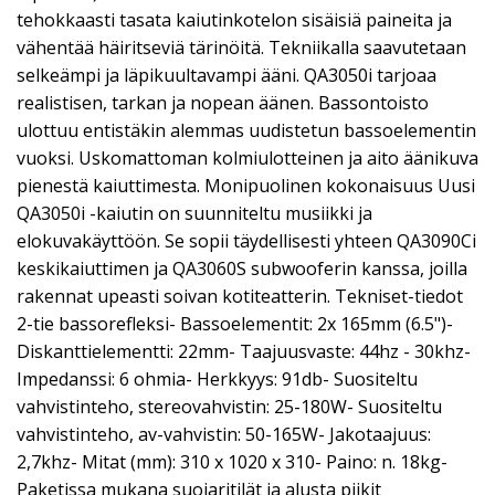
tehokkaasti tasata kaiutinkotelon sisäisiä paineita ja
vähentää häiritseviä tärinöitä. Tekniikalla saavutetaan
selkeämpi ja läpikuultavampi ääni. QA3050i tarjoaa
realistisen, tarkan ja nopean äänen. Bassontoisto
ulottuu entistäkin alemmas uudistetun bassoelementin
vuoksi. Uskomattoman kolmiulotteinen ja aito äänikuva
pienestä kaiuttimesta. Monipuolinen kokonaisuus Uusi
QA3050i -kaiutin on suunniteltu musiikki ja
elokuvakäyttöön. Se sopii täydellisesti yhteen QA3090Ci
keskikaiuttimen ja QA3060S subwooferin kanssa, joilla
rakennat upeasti soivan kotiteatterin. Tekniset-tiedot
2-tie bassorefleksi- Bassoelementit: 2x 165mm (6.5")-
Diskanttielementti: 22mm- Taajuusvaste: 44hz - 30khz-
Impedanssi: 6 ohmia- Herkkyys: 91db- Suositeltu
vahvistinteho, stereovahvistin: 25-180W- Suositeltu
vahvistinteho, av-vahvistin: 50-165W- Jakotaajuus:
2,7khz- Mitat (mm): 310 x 1020 x 310- Paino: n. 18kg-
Paketissa mukana suojaritilät ja alusta piikit