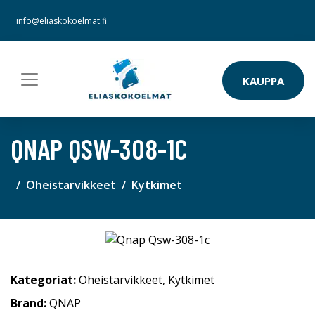
info@eliaskokoelmat.fi
KAUPPA
QNAP QSW-308-1C
Oheistarvikkeet
Kytkimet
Kategoriat:
Oheistarvikkeet
,
Kytkimet
Brand:
QNAP