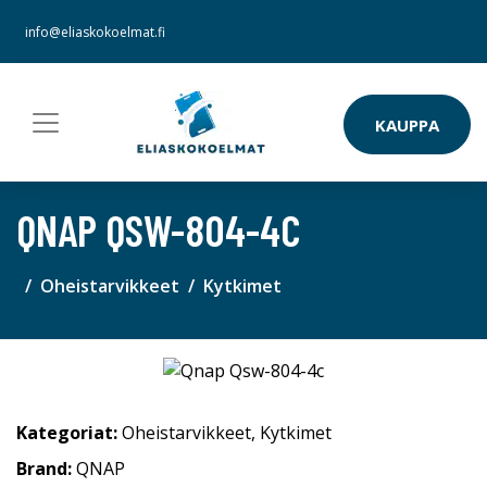
info@eliaskokoelmat.fi
KAUPPA
QNAP QSW-804-4C
Oheistarvikkeet
Kytkimet
Kategoriat:
Oheistarvikkeet
,
Kytkimet
Brand:
QNAP