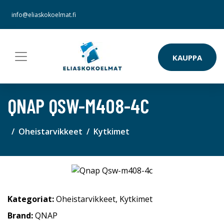
info@eliaskokoelmat.fi
KAUPPA
QNAP QSW-M408-4C
Oheistarvikkeet
Kytkimet
Kategoriat:
Oheistarvikkeet
,
Kytkimet
Brand:
QNAP