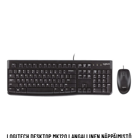
LOGITECH DESKTOP MK120 LANGALLINEN NÄPPÄIMISTÖ