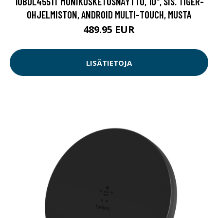
10BDL4551T MONIKOSKETUSNÄYTTÖ, 10", SIS. TIGER-
OHJELMISTON, ANDROID MULTI-TOUCH, MUSTA
489.95 EUR
LISÄTIETOJA