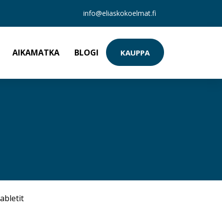
info@eliaskokoelmat.fi
AIKAMATKA
BLOGI
KAUPPA
abletit