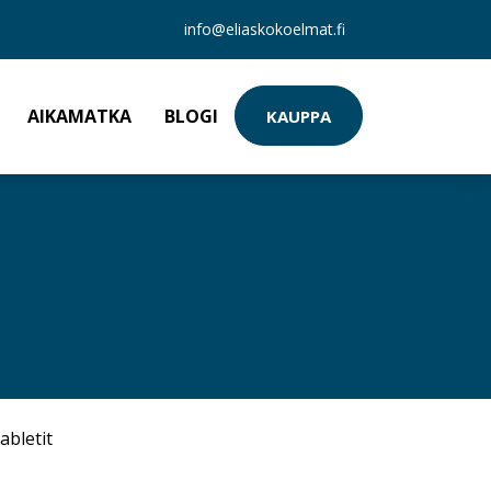
info@eliaskokoelmat.fi
AIKAMATKA
BLOGI
KAUPPA
abletit