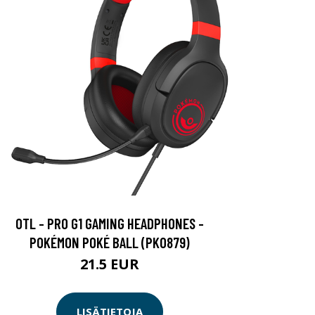
OTL - PRO G1 GAMING HEADPHONES -
POKÉMON POKÉ BALL (PK0879)
21.5 EUR
LISÄTIETOJA