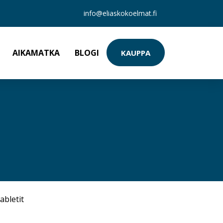
info@eliaskokoelmat.fi
AIKAMATKA
BLOGI
KAUPPA
abletit