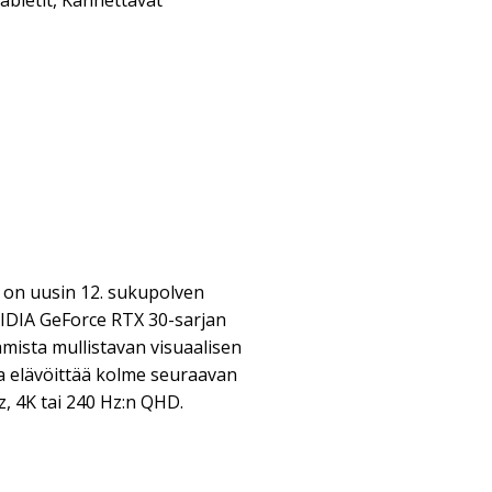
abletit
,
Kannettavat
 on uusin 12. sukupolven
VIDIA GeForce RTX 30-sarjan
aamista mullistavan visuaalisen
ta elävöittää kolme seuraavan
, 4K tai 240 Hz:n QHD.