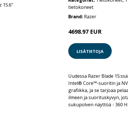
Kategoriat:
Tietokoneet
,
T
tietokoneet
Brand:
Razer
4698.97 EUR
4698.98 EUR
LISÄTIETOJA
Uudessa Razer Blade 15:ssä
Intel® Core™-suoritin ja N
grafiikka, ja se tarjoaa pel
ilmeen ja suorituskyvyn, jo
sukupolven näyttöä - 360 Hz