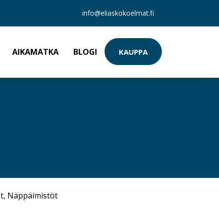
info@eliaskokoelmat.fi
AIKAMATKA
BLOGI
KAUPPA
t
,
Näppäimistöt