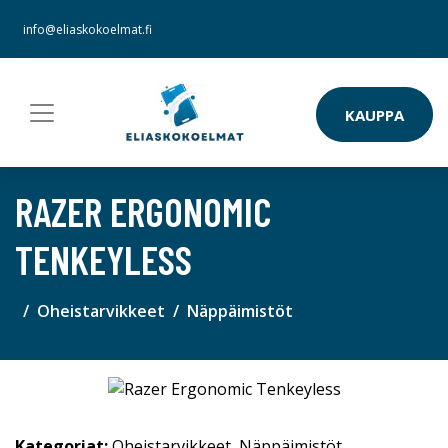
info@eliaskokoelmat.fi
KAUPPA
RAZER ERGONOMIC
TENKEYLESS
Oheistarvikkeet
Näppäimistöt
Kategoriat:
Oheistarvikkeet
,
Näppäimistöt